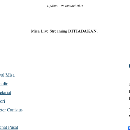
Update: 19 Januari 2025
DITIADAKAN
Misa Live Streaming
.
al Misa
ulir
etariat
ori
eter Canisius
J
nat Pusat