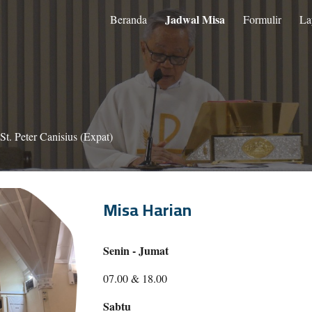
Jadwal Misa
Beranda
Formulir
La
ip to main content
Skip to navigat
t. Peter Canisius (Expat)
Misa Harian
Senin - Jumat
07.00 & 18.00
Sabtu