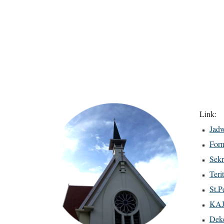
Link:
Jadw
Form
Sekr
Terit
St.P
KA
Deke