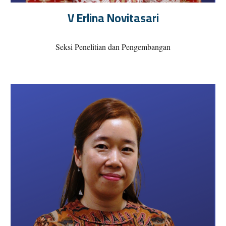
V Erlina Novitasari
Seksi Penelitian dan Pengembangan