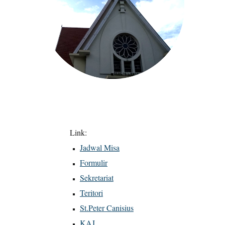
Link:
Jadwal Misa
Formulir
Sekretariat
Teritori
St.Peter Canisius
KAJ