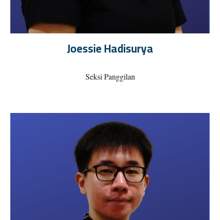
Joessie Hadisurya
Seksi Panggilan