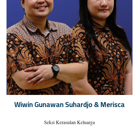
Wiwin Gunawan Suhardjo & Merisca
Seksi Kerasulan Keluarga