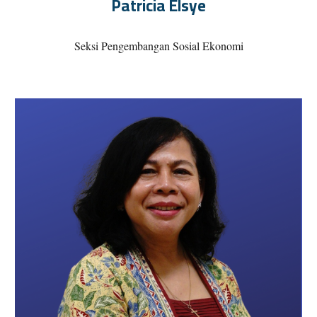
Patricia Elsye
Seksi Pengembangan Sosial Ekonomi