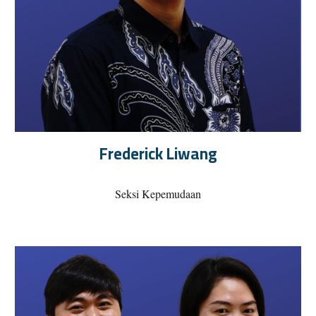
Frederick Liwang
Seksi Kepemudaan