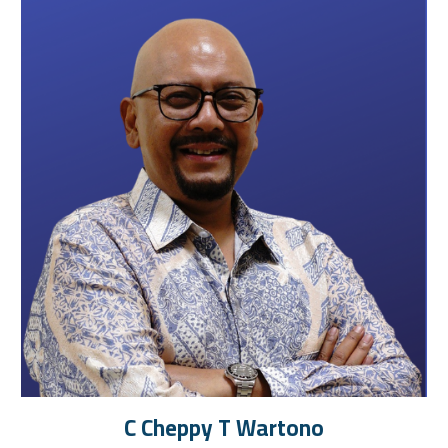
C Cheppy T Wartono