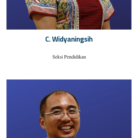
C. Widyaningsih
Seksi Pendidikan