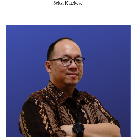
Seksi Katekese