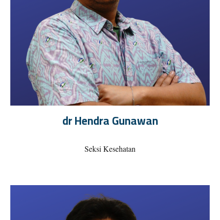
dr Hendra Gunawan
Seksi Kesehatan